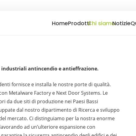
Home
Prodotti
Chi siamo
Notizie
Q
 industriali antincendio e antieffrazione.
nti fornisce e installa le nostre porte di qualità.
tacon Metalware Factory e Next Door Systems. Le
ori da due siti di produzione nei Paesi Bassi
ppate dal nostro dipartimento di Ricerca e sviluppo
i del mercato. Ci distinguiamo per la nostra enorme
a lavorando ad un’ulteriore espansione con
arantire la sicurezza antincendio degli edifici e dei