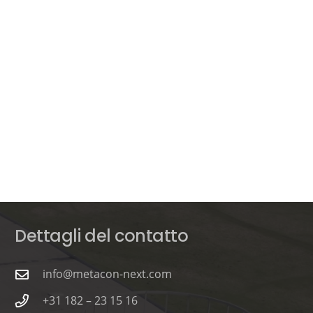
Dettagli del contatto
info@metacon-next.com
+31 182 – 23 15 16