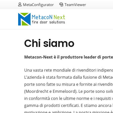
MetaConfigurator
TeamViewer
Chi siamo
Metacon-Next è il produttore leader di porte
Una vasta rete mondiale di rivenditori indipende
L’azienda è stata formata dalla fusione di Me
porte sono fatte su misura e fornite ai rivendit
(Moordrecht e Emmeloord). Le porte sono svilu
in conformità con le ultime norme e i requisit
gamma di prodotti certificati. E stiamo ancor
motivazione e ambizione. La nostra missione è g