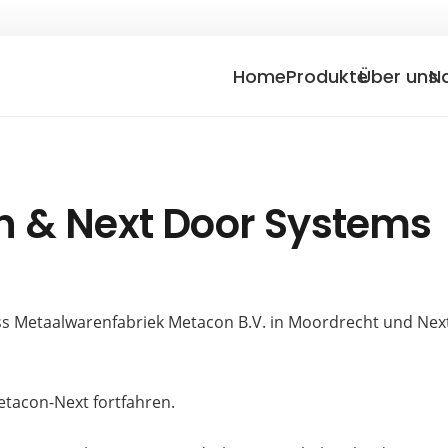
Home
Produkte
Über uns
N
n & Next Door Systems
ass Metaalwarenfabriek Metacon B.V. in Moordrecht und Nex
tacon-Next fortfahren.