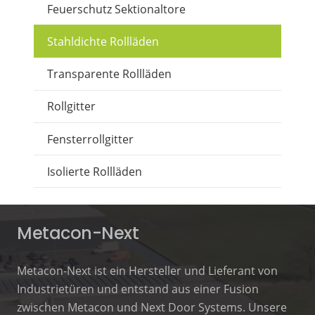
Feuerschutz Sektionaltore
Stahldichte Rollläden
Transparente Rollläden
Rollgitter
Fensterrollgitter
Isolierte Rollläden
Metacon-Next
Metacon-Next ist ein Hersteller und Lieferant von
Industrietüren und entstand aus einer Fusion
zwischen Metacon und Next Door Systems. Unsere